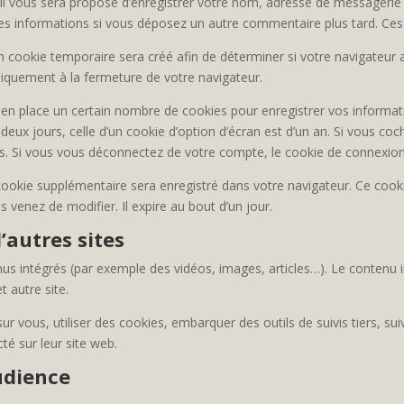
il vous sera proposé d’enregistrer votre nom, adresse de messagerie
 ces informations si vous déposez un autre commentaire plus tard. Ces
 cookie temporaire sera créé afin de déterminer si votre navigateur a
quement à la fermeture de votre navigateur.
n place un certain nombre de cookies pour enregistrer vos informati
deux jours, celle d’un cookie d’option d’écran est d’un an. Si vous co
 Si vous vous déconnectez de votre compte, le cookie de connexion 
 cookie supplémentaire sera enregistré dans votre navigateur. Ce coo
s venez de modifier. Il expire au bout d’un jour.
autres sites
enus intégrés (par exemple des vidéos, images, articles…). Le contenu 
t autre site.
r vous, utiliser des cookies, embarquer des outils de suivis tiers, su
é sur leur site web.
udience